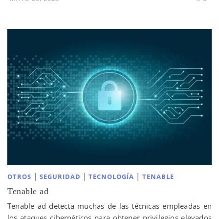
|
|
|
OTROS
SEGURIDAD
TECNOLOGÍA
TENABLE
Tenable ad
Tenable ad detecta muchas de las técnicas empleadas en
los ataques cibernéticos para obtener privilegios elevados