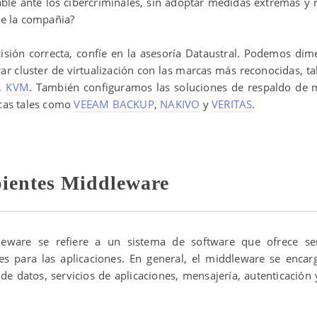
ble ante los cibercriminales, sin adoptar medidas extremas y r
de la compañia?
isión correcta, confíe en la asesoría Dataustral. Podemos dim
rar cluster de virtualización con las marcas más reconocidas, t
,
KVM
. También configuramos las soluciones de respaldo de
cas tales como
VEEAM BACKUP
,
NAKIVO
y
VERITAS
.
ientes Middleware
leware se refiere a un sistema de software que ofrece ser
s para las aplicaciones. En general, el middleware se encar
 de datos, servicios de aplicaciones, mensajería, autenticación 