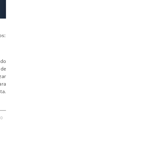
os:
ido
 de
zar
ara
ta.
0