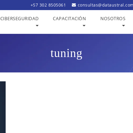
+57 302 8505061
consultas@dataustral.co
CIBERSEGURIDAD
CAPACITACIÓN
NOSOTROS
tuning