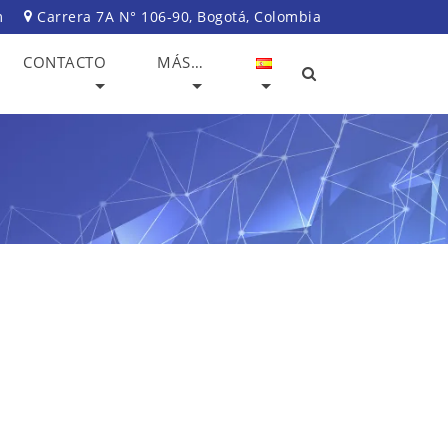
m
Carrera 7A N° 106-90, Bogotá, Colombia
CONTACTO
MÁS…