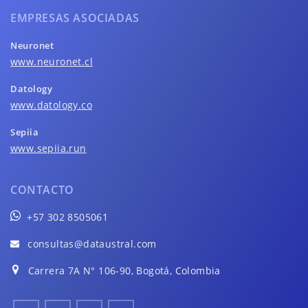
EMPRESAS ASOCIADAS
Neuronet
www.neuronet.cl
Datology
www.datology.co
Sepiia
www.sepiia.run
CONTACTO
+57 302 8505061
consultas@dataustral.com
Carrera 7A N° 106-90, Bogotá, Colombia