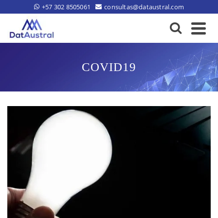
+57 302 8505061
consultas@dataustral.com
COVID19