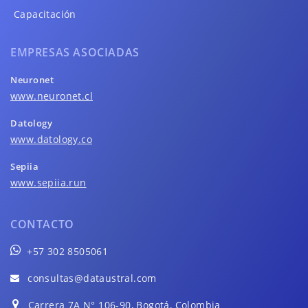
Capacitación
EMPRESAS ASOCIADAS
Neuronet
www.neuronet.cl
Datology
www.datology.co
Sepiia
www.sepiia.run
CONTACTO
+57 302 8505061
consultas@dataustral.com
Carrera 7A N° 106-90, Bogotá, Colombia