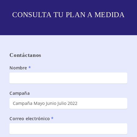
CONSULTA TU PLAN A MEDIDA
Contáctanos
Landing
Nombre
*
Servicios
DBA
v2
Campaña
Correo electrónico
*